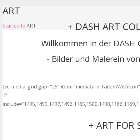
ART
+ DASH ART CO
Startseite
ART
Willkommen in der DASH O
- Bilder und Malerein vo
[vc_media_grid gap="25" item="mediaGrid_FadeInWithIcon"
1"
include="1495,1499,1497,1496,1165,1500,1498,1166,1169,1
+ ART FOR 