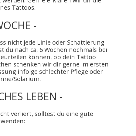
 werden. Gerne erklären wir dir die
ines Tattoos.
 WOCHE -
ss nicht jede Linie oder Schattierung
test du nach ca. 6 Wochen nochmals bei
eurteilen können, ob dein Tattoo
hen schenken wir dir gerne im ersten
assung infolge schlechter Pflege oder
onne/Solarium.
ICHES LEBEN -
ht verliert, solltest du eine gute
rwenden: